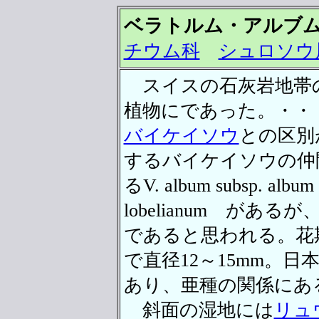
ベラトルム・アルブ
チウム科
シュロソウ
スイスの石灰岩地帯
植物にであった。・・
バイケイソウ
との区別
するバイケイソウの仲
るV. album subsp. al
lobelianum が
であると思われる。花
で直径12～15mm。日
あり、亜種の関係にあ
斜面の湿地には
リュ