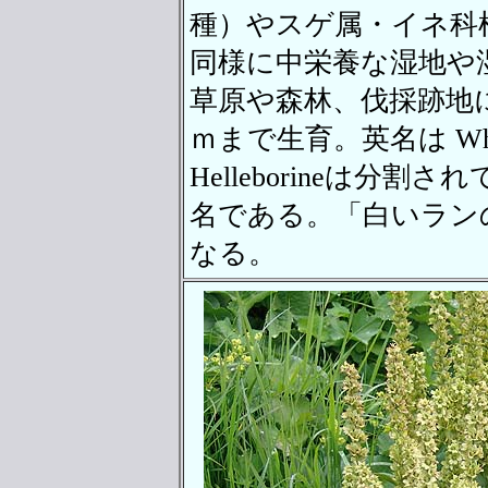
種）やスゲ属・イネ科
同様に中栄養な湿地や
草原や森林、伐採跡地に
ｍまで生育。英名は White F
Helleborineは分
名である。「白いラン
なる。