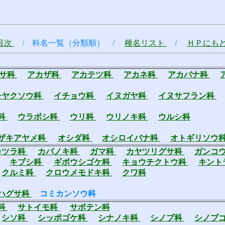
目次
/ 科名一覧（分類順） /
種名リスト
/
ＨＰにも
クサ科
アカザ科
アカテツ科
アカネ科
アカバナ科
チヤクソウ科
イチョウ科
イヌガヤ科
イヌサフラン科
科
ウラボシ科
ウリ科
ウリノキ科
ウルシ科
ザキアヤメ科
オシダ科
オシロイバナ科
オトギリソウ
カツラ科
カバノキ科
ガマ科
カヤツリグサ科
ガンコ
キブシ科
ギボウシゴケ科
キョウチクトウ科
キント
クルミ科
クロウメモドキ科
クワ科
ハグサ科
コミカンソウ科
科
サトイモ科
サボテン科
シソ科
シッポゴケ科
シナノキ科
シノブ科
シノブ