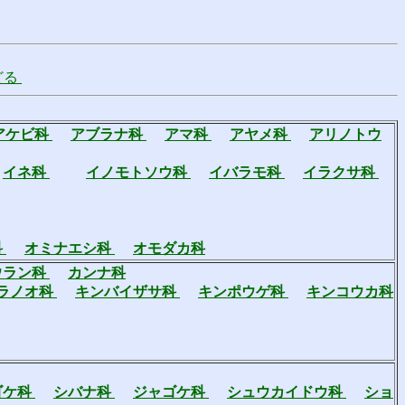
どる
アケビ科
アブラナ科
アマ科
アヤメ科
アリノトウ
イネ科
イノモトソウ科
イバラモ科
イラクサ科
科
オミナエシ科
オモダカ科
ウラン科
カンナ科
ラノオ科
キンバイザサ科
キンポウゲ科
キンコウカ科
ゴケ科
シバナ科
ジャゴケ科
シュウカイドウ科
ショ