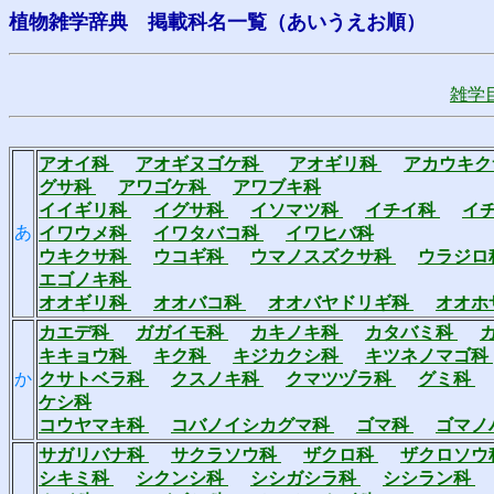
植物雑学辞典 掲載科名一覧（あいうえお順）
雑学
アオイ科
アオギヌゴケ科
アオギリ科
アカウキ
グサ科
アワゴケ科
アワブキ科
イイギリ科
イグサ科
イソマツ科
イチイ科
イ
あ
イワウメ科
イワタバコ科
イワヒバ科
ウキクサ科
ウコギ科
ウマノスズクサ科
ウラジロ
エゴノキ科
オオギリ科
オオバコ科
オオバヤドリギ科
オオホ
カエデ科
ガガイモ科
カキノキ科
カタバミ科
キキョウ科
キク科
キジカクシ科
キツネノマゴ科
か
クサトベラ科
クスノキ科
クマツヅラ科
グミ科
ケシ科
コウヤマキ科
コバノイシカグマ科
ゴマ科
ゴマノ
サガリバナ科
サクラソウ科
ザクロ科
ザクロソウ
シキミ科
シクンシ科
シシガシラ科
シシラン科