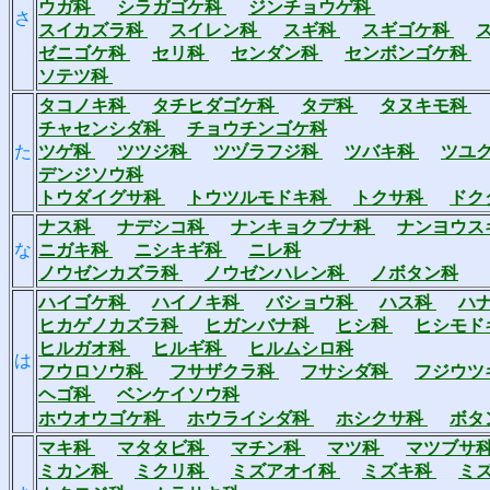
ウガ科
シラガゴケ科
ジンチョウゲ科
さ
スイカズラ科
スイレン科
スギ科
スギゴケ科
ゼニゴケ科
セリ科
センダン科
センボンゴケ科
ソテツ科
タコノキ科
タチヒダゴケ科
タデ科
タヌキモ科
チャセンシダ科
チョウチンゴケ科
た
ツゲ科
ツツジ科
ツヅラフジ科
ツバキ科
ツユ
デンジソウ科
トウダイグサ科
トウツルモドキ科
トクサ科
ドク
ナス科
ナデシコ科
ナンキョクブナ科
ナンヨウス
な
ニガキ科
ニシキギ科
ニレ科
ノウゼンカズラ科
ノウゼンハレン科
ノボタン科
ハイゴケ科
ハイノキ科
バショウ科
ハス科
ハ
ヒカゲノカズラ科
ヒガンバナ科
ヒシ科
ヒシモド
ヒルガオ科
ヒルギ科
ヒルムシロ科
は
フウロソウ科
フサザクラ科
フサシダ科
フジウツ
ヘゴ科
ベンケイソウ科
ホウオウゴケ科
ホウライシダ科
ホシクサ科
ボタ
マキ科
マタタビ科
マチン科
マツ科
マツブサ
ミカン科
ミクリ科
ミズアオイ科
ミズキ科
ミ