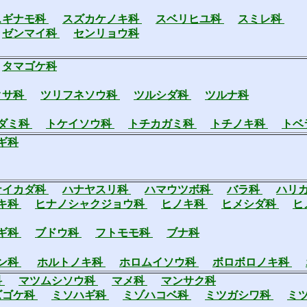
スギナモ科
スズカケノキ科
スベリヒユ科
スミレ科
ゼンマイ科
センリョウ科
タマゴケ科
クサ科
ツリフネソウ科
ツルシダ科
ツルナ科
ダミ科
トケイソウ科
トチカガミ科
トチノキ科
トベ
ギ科
ナイカダ科
ハナヤスリ科
ハマウツボ科
バラ科
ハリ
キ科
ヒナノシャクジョウ科
ヒノキ科
ヒメシダ科
ヒ
ギ科
ブドウ科
フトモモ科
ブナ科
ン科
ホルトノキ科
ホロムイソウ科
ボロボロノキ科
科
マツムシソウ科
マメ科
マンサク科
ズゴケ科
ミソハギ科
ミゾハコベ科
ミツガシワ科
ミ